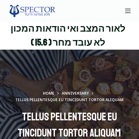
S
k
i
לאור המצב ואי הודאות המכון
p
t
לא עובד מחר ( 15.6 )
o
c
o
n
t
e
HOME
ANNIVERSARY
n
TELLUS PELLENTESQUE EU TINCIDUNT TORTOR ALIQUAM
t
Tellus pellentesque eu
tincidunt tortor aliquam