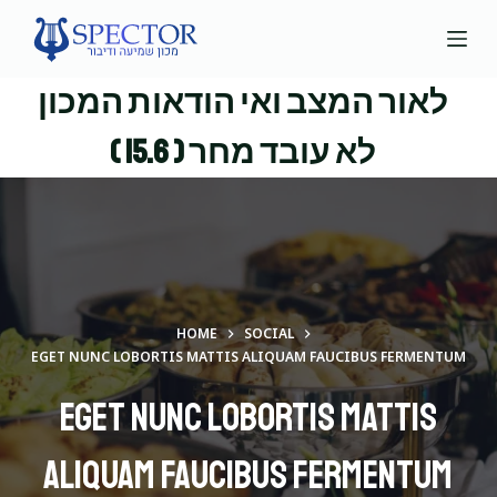
S
k
i
לאור המצב ואי הודאות המכון
p
t
לא עובד מחר ( 15.6 )
o
c
o
n
t
e
HOME
SOCIAL
n
EGET NUNC LOBORTIS MATTIS ALIQUAM FAUCIBUS FERMENTUM
t
Eget nunc lobortis mattis
aliquam faucibus fermentum