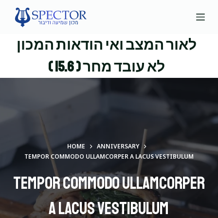
S
k
i
לאור המצב ואי הודאות המכון
p
t
לא עובד מחר ( 15.6 )
o
c
o
n
t
e
HOME
ANNIVERSARY
n
TEMPOR COMMODO ULLAMCORPER A LACUS VESTIBULUM
t
Tempor commodo ullamcorper
a lacus vestibulum